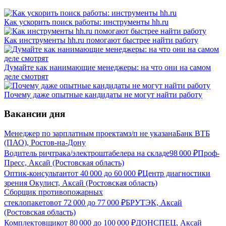
Как ускорить поиск работы: инструменты hh.ru
Как инструменты hh.ru помогают быстрее найти работу
Думайте как нанимающие менеджеры: на что они на самом
деле смотрят
Почему даже опытные кандидаты не могут найти работу
Вакансии дня
Менеджер по зарплатным проектам
з/п не указана
Банк ВТБ
(ПАО), Ростов-на-Дону
Водитель ричтрака/электроштабелера на складе
98 000
₽
Проф-
Пресс, Аксай (Ростовская область)
Оптик-консультант
от
40 000
до
60 000
₽
Центр диагностики
зрения Окулист, Аксай (Ростовская область)
Сборщик противопожарных
стеклопакетов
от
72 000
до
77 000
₽
БРУТЭК, Аксай
(Ростовская область)
Комплектовщик
от
80 000
до
100 000
₽
ДОНСПЕЦ, Аксай