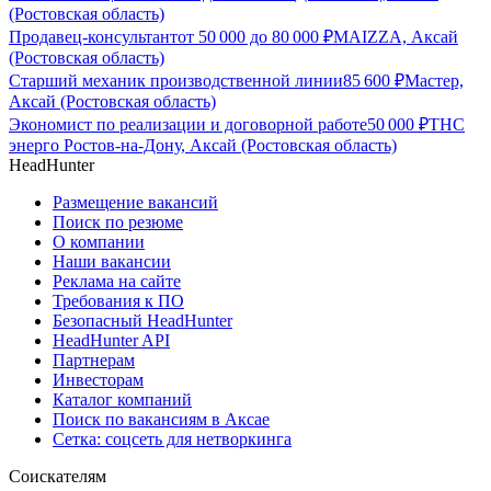
(Ростовская область)
Продавец-консультант
от
50 000
до
80 000
₽
MAIZZA, Аксай
(Ростовская область)
Старший механик производственной линии
85 600
₽
Мастер,
Аксай (Ростовская область)
Экономист по реализации и договорной работе
50 000
₽
ТНС
энерго Ростов-на-Дону, Аксай (Ростовская область)
HeadHunter
Размещение вакансий
Поиск по резюме
О компании
Наши вакансии
Реклама на сайте
Требования к ПО
Безопасный HeadHunter
HeadHunter API
Партнерам
Инвесторам
Каталог компаний
Поиск по вакансиям в Аксае
Сетка: соцсеть для нетворкинга
Соискателям