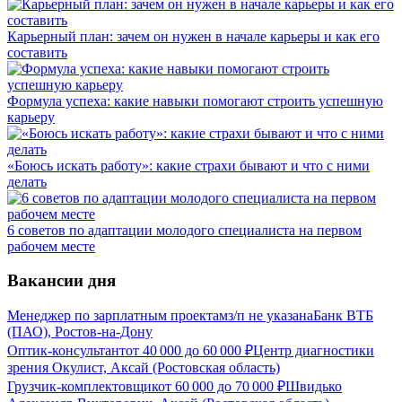
Карьерный план: зачем он нужен в начале карьеры и как его
составить
Формула успеха: какие навыки помогают строить успешную
карьеру
«Боюсь искать работу»: какие страхи бывают и что с ними
делать
6 советов по адаптации молодого специалиста на первом
рабочем месте
Вакансии дня
Менеджер по зарплатным проектам
з/п не указана
Банк ВТБ
(ПАО), Ростов-на-Дону
Оптик-консультант
от
40 000
до
60 000
₽
Центр диагностики
зрения Окулист, Аксай (Ростовская область)
Грузчик-комплектовщик
от
60 000
до
70 000
₽
Швидько