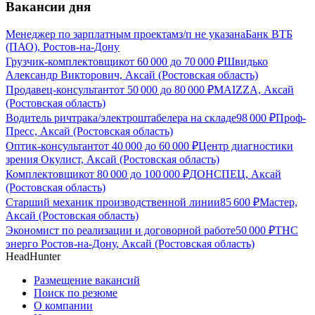
Вакансии дня
Менеджер по зарплатным проектам
з/п не указана
Банк ВТБ
(ПАО), Ростов-на-Дону
Грузчик-комплектовщик
от
60 000
до
70 000
₽
Швидько
Александр Викторович, Аксай (Ростовская область)
Продавец-консультант
от
50 000
до
80 000
₽
MAIZZA, Аксай
(Ростовская область)
Водитель ричтрака/электроштабелера на складе
98 000
₽
Проф-
Пресс, Аксай (Ростовская область)
Оптик-консультант
от
40 000
до
60 000
₽
Центр диагностики
зрения Окулист, Аксай (Ростовская область)
Комплектовщик
от
80 000
до
100 000
₽
ДОНСПЕЦ, Аксай
(Ростовская область)
Старший механик производственной линии
85 600
₽
Мастер,
Аксай (Ростовская область)
Экономист по реализации и договорной работе
50 000
₽
ТНС
энерго Ростов-на-Дону, Аксай (Ростовская область)
HeadHunter
Размещение вакансий
Поиск по резюме
О компании