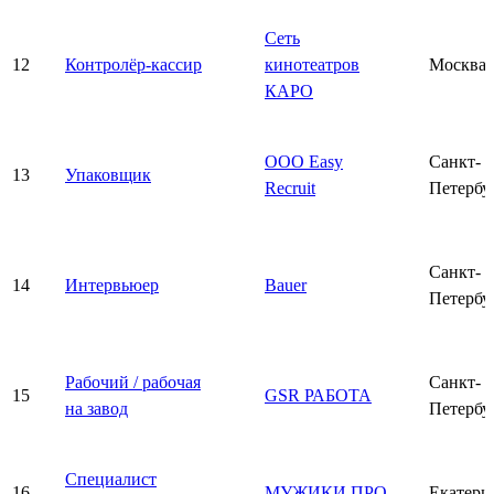
Сеть
12
Контролёр-кассир
кинотеатров
Москва
КАРО
ООО Easy
Санкт-
13
Упаковщик
Recruit
Петербу
Санкт-
14
Интервьюер
Bauer
Петербу
Рабочий / рабочая
Санкт-
15
GSR РАБОТА
на завод
Петербу
Специалист
16
МУЖИКИ ПРО
Екатери