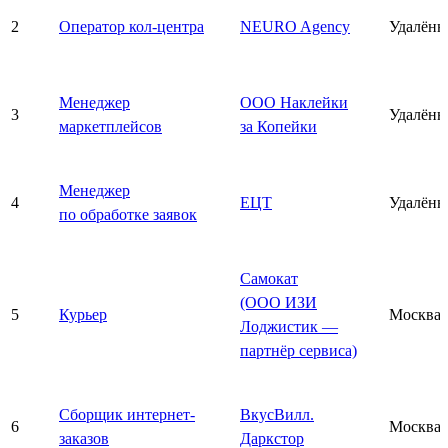
2
Оператор кол-центра
NEURO Agency
Удалённ
Менеджер
ООО Наклейки
3
Удалённ
маркетплейсов
за Копейки
Менеджер
4
ЕЦТ
Удалённ
по обработке заявок
Самокат
(ООО ИЗИ
5
Курьер
Москва
Лоджистик —
партнёр сервиса)
Сборщик интернет-
ВкусВилл.
6
Москва
заказов
Даркстор