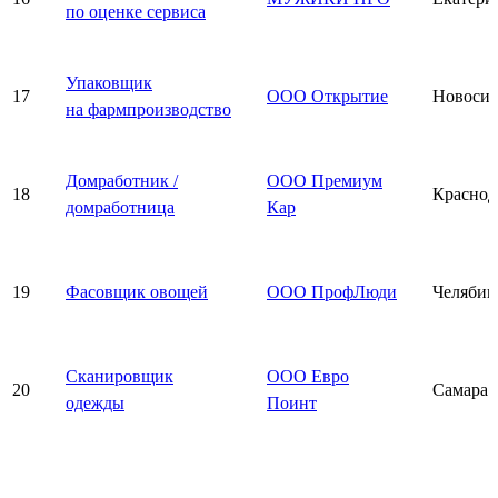
по оценке сервиса
Упаковщик
17
ООО Открытие
Новосиб
на фармпроизводство
Домработник /
ООО Премиум
18
Краснод
домработница
Кар
19
Фасовщик овощей
ООО ПрофЛюди
Челябин
Сканировщик
ООО Евро
20
Самара
одежды
Поинт