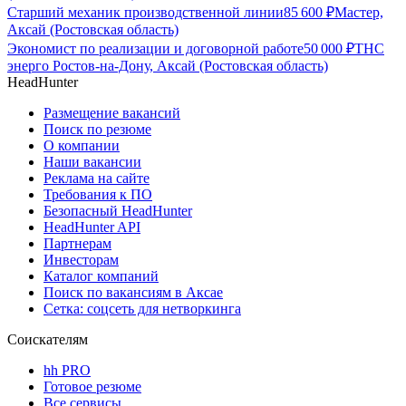
Старший механик производственной линии
85 600
₽
Мастер,
Аксай (Ростовская область)
Экономист по реализации и договорной работе
50 000
₽
ТНС
энерго Ростов-на-Дону, Аксай (Ростовская область)
HeadHunter
Размещение вакансий
Поиск по резюме
О компании
Наши вакансии
Реклама на сайте
Требования к ПО
Безопасный HeadHunter
HeadHunter API
Партнерам
Инвесторам
Каталог компаний
Поиск по вакансиям в Аксае
Сетка: соцсеть для нетворкинга
Соискателям
hh PRO
Готовое резюме
Все сервисы