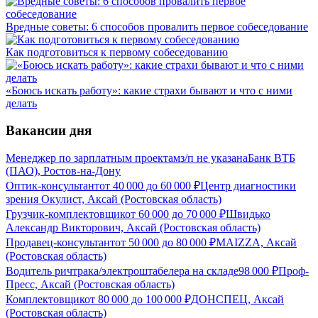
Вредные советы: 6 способов провалить первое собеседование
Как подготовиться к первому собеседованию
«Боюсь искать работу»: какие страхи бывают и что с ними
делать
Вакансии дня
Менеджер по зарплатным проектам
з/п не указана
Банк ВТБ
(ПАО), Ростов-на-Дону
Оптик-консультант
от
40 000
до
60 000
₽
Центр диагностики
зрения Окулист, Аксай (Ростовская область)
Грузчик-комплектовщик
от
60 000
до
70 000
₽
Швидько
Александр Викторович, Аксай (Ростовская область)
Продавец-консультант
от
50 000
до
80 000
₽
MAIZZA, Аксай
(Ростовская область)
Водитель ричтрака/электроштабелера на складе
98 000
₽
Проф-
Пресс, Аксай (Ростовская область)
Комплектовщик
от
80 000
до
100 000
₽
ДОНСПЕЦ, Аксай
(Ростовская область)