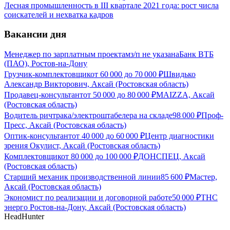
Лесная промышленность в III квартале 2021 года: рост числа
соискателей и нехватка кадров
Вакансии дня
Менеджер по зарплатным проектам
з/п не указана
Банк ВТБ
(ПАО), Ростов-на-Дону
Грузчик-комплектовщик
от
60 000
до
70 000
₽
Швидько
Александр Викторович, Аксай (Ростовская область)
Продавец-консультант
от
50 000
до
80 000
₽
MAIZZA, Аксай
(Ростовская область)
Водитель ричтрака/электроштабелера на складе
98 000
₽
Проф-
Пресс, Аксай (Ростовская область)
Оптик-консультант
от
40 000
до
60 000
₽
Центр диагностики
зрения Окулист, Аксай (Ростовская область)
Комплектовщик
от
80 000
до
100 000
₽
ДОНСПЕЦ, Аксай
(Ростовская область)
Старший механик производственной линии
85 600
₽
Мастер,
Аксай (Ростовская область)
Экономист по реализации и договорной работе
50 000
₽
ТНС
энерго Ростов-на-Дону, Аксай (Ростовская область)
HeadHunter