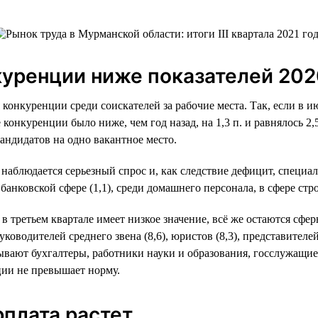
куренции ниже показателей 202
 конкуренции среди соискателей за рабочие места. Так, если в и
е конкуренции было ниже, чем год назад, на 1,3 п. и равнялось 2
андидатов на одно вакантное место.
блюдается серьезный спрос и, как следствие дефицит, специали
в банковской сфере (1,1), среди домашнего персонала, в сфере ст
в третьем квартале имеет низкое значение, всё же остаются сфе
оводителей среднего звена (8,6), юристов (8,3), представителей
ывают бухгалтеры, работники науки и образования, госслужащие
ции не превышает норму.
рплата растет