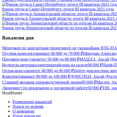
Рынок труда в Санкт-Петербурге: итоги III квартала 2021 года
Рынок труда в Архангельской области: итоги III квартала 2021 
Рынок труда Ленинградской области по итогам III квартала 202
Вакансии дня
Менеджер по зарплатным проектам
з/п не указана
Банк ВТБ (ПА
Грузчик-комплектовщик
от
60 000
до
70 000
₽
Швидько Александр
Продавец-консультант
от
50 000
до
80 000
₽
MAIZZA, Аксай (Рос
Водитель ричтрака/электроштабелера на складе
98 000
₽
Проф-Пр
Оптик-консультант
от
40 000
до
60 000
₽
Центр диагностики зрен
Комплектовщик
от
80 000
до
100 000
₽
ДОНСПЕЦ, Аксай (Ростов
Старший механик производственной линии
85 600
₽
Мастер, Ак
Экономист по реализации и договорной работе
50 000
₽
ТНС эне
HeadHunter
Размещение вакансий
Поиск по резюме
О компании
Наши вакансии