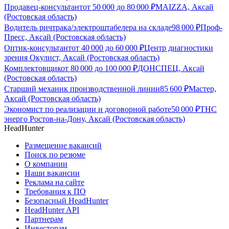
Продавец-консультант
от
50 000
до
80 000
₽
MAIZZA, Аксай
(Ростовская область)
Водитель ричтрака/электроштабелера на складе
98 000
₽
Проф-
Пресс, Аксай (Ростовская область)
Оптик-консультант
от
40 000
до
60 000
₽
Центр диагностики
зрения Окулист, Аксай (Ростовская область)
Комплектовщик
от
80 000
до
100 000
₽
ДОНСПЕЦ, Аксай
(Ростовская область)
Старший механик производственной линии
85 600
₽
Мастер,
Аксай (Ростовская область)
Экономист по реализации и договорной работе
50 000
₽
ТНС
энерго Ростов-на-Дону, Аксай (Ростовская область)
HeadHunter
Размещение вакансий
Поиск по резюме
О компании
Наши вакансии
Реклама на сайте
Требования к ПО
Безопасный HeadHunter
HeadHunter API
Партнерам
Инвесторам