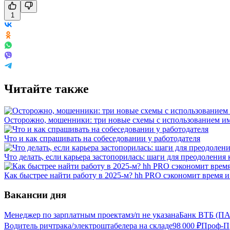
1
Читайте также
Осторожно, мошенники: три новые схемы с использованием им
Что и как спрашивать на собеседовании у работодателя
Что делать, если карьера застопорилась: шаги для преодоления 
Как быстрее найти работу в 2025-м? hh PRO сэкономит время 
Вакансии дня
Менеджер по зарплатным проектам
з/п не указана
Банк ВТБ (ПА
Водитель ричтрака/электроштабелера на складе
98 000
₽
Проф-Пр