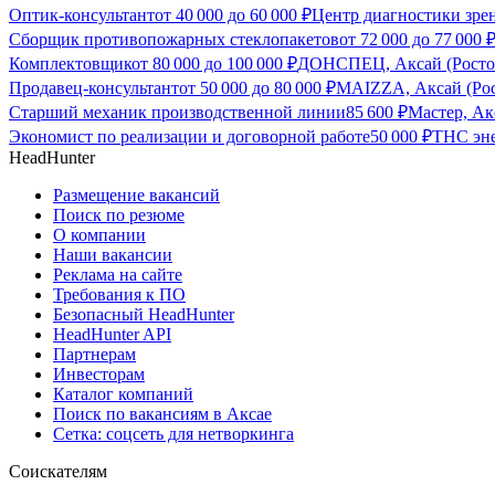
Оптик-консультант
от
40 000
до
60 000
₽
Центр диагностики зрен
Сборщик противопожарных стеклопакетов
от
72 000
до
77 000
Комплектовщик
от
80 000
до
100 000
₽
ДОНСПЕЦ, Аксай (Ростов
Продавец-консультант
от
50 000
до
80 000
₽
MAIZZA, Аксай (Рос
Старший механик производственной линии
85 600
₽
Мастер, Ак
Экономист по реализации и договорной работе
50 000
₽
ТНС эне
HeadHunter
Размещение вакансий
Поиск по резюме
О компании
Наши вакансии
Реклама на сайте
Требования к ПО
Безопасный HeadHunter
HeadHunter API
Партнерам
Инвесторам
Каталог компаний
Поиск по вакансиям в Аксае
Сетка: соцсеть для нетворкинга
Соискателям