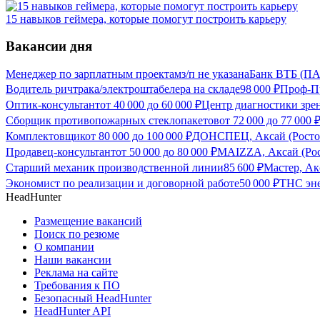
15 навыков геймера, которые помогут построить карьеру
Вакансии дня
Менеджер по зарплатным проектам
з/п не указана
Банк ВТБ (ПА
Водитель ричтрака/электроштабелера на складе
98 000
₽
Проф-Пр
Оптик-консультант
от
40 000
до
60 000
₽
Центр диагностики зрен
Сборщик противопожарных стеклопакетов
от
72 000
до
77 000
Комплектовщик
от
80 000
до
100 000
₽
ДОНСПЕЦ, Аксай (Ростов
Продавец-консультант
от
50 000
до
80 000
₽
MAIZZA, Аксай (Рос
Старший механик производственной линии
85 600
₽
Мастер, Ак
Экономист по реализации и договорной работе
50 000
₽
ТНС эне
HeadHunter
Размещение вакансий
Поиск по резюме
О компании
Наши вакансии
Реклама на сайте
Требования к ПО
Безопасный HeadHunter
HeadHunter API