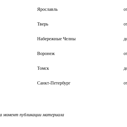
Ярославль
о
Тверь
о
Набережные Челны
д
Воронеж
о
Томск
д
Санкт-Петербург
о
на момент публикации материала