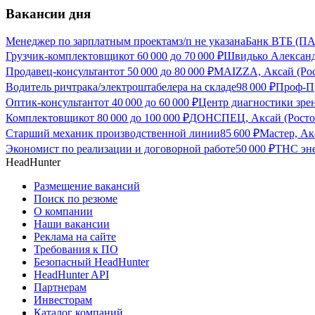
Вакансии дня
Менеджер по зарплатным проектам
з/п не указана
Банк ВТБ (ПА
Грузчик-комплектовщик
от
60 000
до
70 000
₽
Швидько Александр
Продавец-консультант
от
50 000
до
80 000
₽
MAIZZA, Аксай (Рос
Водитель ричтрака/электроштабелера на складе
98 000
₽
Проф-Пр
Оптик-консультант
от
40 000
до
60 000
₽
Центр диагностики зрен
Комплектовщик
от
80 000
до
100 000
₽
ДОНСПЕЦ, Аксай (Ростов
Старший механик производственной линии
85 600
₽
Мастер, Ак
Экономист по реализации и договорной работе
50 000
₽
ТНС эне
HeadHunter
Размещение вакансий
Поиск по резюме
О компании
Наши вакансии
Реклама на сайте
Требования к ПО
Безопасный HeadHunter
HeadHunter API
Партнерам
Инвесторам
Каталог компаний