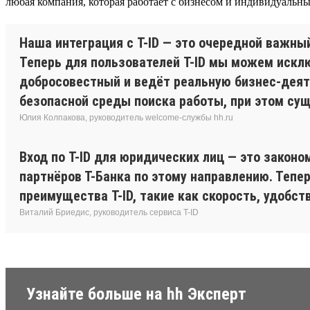
любая компания, которая работает с бизнесом и индивидуальн
Наша интеграция с T-ID — это очередной важны
Теперь для пользователей T-ID мы можем искл
добросовестный и ведёт реальную бизнес-деят
безопасной среды поиска работы, при этом сущ
Юлия Колпакова, руководитель welcome-службы hh.ru
Вход по T-ID для юридических лиц — это законо
партнёров Т-Банка по этому направлению. Тепер
преимущества T-ID, такие как скорость, удобст
Виталий Бриедис, руководитель сервиса T-ID
Узнайте больше на hh Эксперт