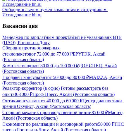
Онбординг: зачем нужен компаниям и сотрудникам.
Исследование hh.ru
Вакансии дня
Менеджер по зарплатным проектам
з/п не указана
Банк ВТБ
(ПАО), Ростов-на-Дону
Сборщик противопожарных
стеклопакетов
от
72 000
до
77 000
₽
БРУТЭК, Аксай
(Ростовская область)
Комплектовщик
от
80 000
до
100 000
₽
ДОНСПЕЦ, Аксай
(Ростовская область)
Продавец-консультант
от
50 000
до
80 000
₽
MAIZZA, Аксай
(Ростовская область)
Редактор-корректор (в офис) Готовы рассмотреть без
опыта!
68 000
₽
Проф-Пресс, Аксай (Ростовская область)
Оптик-консультант
от
40 000
до
60 000
₽
Центр диагностики
зрения Окулист, Аксай (Ростовская область)
Старший механик производственной линии
85 600
₽
Мастер,
Аксай (Ростовская область)
Экономист по реализации и договорной работе
50 000
₽
ТНС
энерго Ростов-на-Дону, Аксай (Ростовская область)