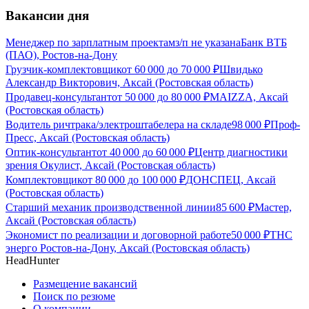
Вакансии дня
Менеджер по зарплатным проектам
з/п не указана
Банк ВТБ
(ПАО), Ростов-на-Дону
Грузчик-комплектовщик
от
60 000
до
70 000
₽
Швидько
Александр Викторович, Аксай (Ростовская область)
Продавец-консультант
от
50 000
до
80 000
₽
MAIZZA, Аксай
(Ростовская область)
Водитель ричтрака/электроштабелера на складе
98 000
₽
Проф-
Пресс, Аксай (Ростовская область)
Оптик-консультант
от
40 000
до
60 000
₽
Центр диагностики
зрения Окулист, Аксай (Ростовская область)
Комплектовщик
от
80 000
до
100 000
₽
ДОНСПЕЦ, Аксай
(Ростовская область)
Старший механик производственной линии
85 600
₽
Мастер,
Аксай (Ростовская область)
Экономист по реализации и договорной работе
50 000
₽
ТНС
энерго Ростов-на-Дону, Аксай (Ростовская область)
HeadHunter
Размещение вакансий
Поиск по резюме
О компании