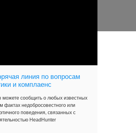
орячая линия по вопросам
тики и комплаенс
 можете сообщить о любых известных
м фактах недобросовестного или
этичного поведения, связанных с
ятельностью HeadHunter