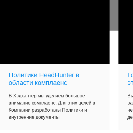
Политики HeadHunter в
Г
области комплаенс
э
В Хэдхантер мы уделяем большое
Вы
внимание комплаенс. Для этих целей в
ва
Компании разработаны Политики и
не
внутренние документы
де