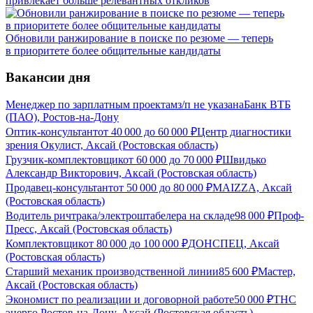
привлекает больше релевантных откликов
Обновили ранжирование в поиске по резюме — теперь
в приоритете более общительные кандидаты
Вакансии дня
Менеджер по зарплатным проектам
з/п не указана
Банк ВТБ
(ПАО), Ростов-на-Дону
Оптик-консультант
от
40 000
до
60 000
₽
Центр диагностики
зрения Окулист, Аксай (Ростовская область)
Грузчик-комплектовщик
от
60 000
до
70 000
₽
Швидько
Александр Викторович, Аксай (Ростовская область)
Продавец-консультант
от
50 000
до
80 000
₽
MAIZZA, Аксай
(Ростовская область)
Водитель ричтрака/электроштабелера на складе
98 000
₽
Проф-
Пресс, Аксай (Ростовская область)
Комплектовщик
от
80 000
до
100 000
₽
ДОНСПЕЦ, Аксай
(Ростовская область)
Старший механик производственной линии
85 600
₽
Мастер,
Аксай (Ростовская область)
Экономист по реализации и договорной работе
50 000
₽
ТНС
энерго Ростов-на-Дону, Аксай (Ростовская область)