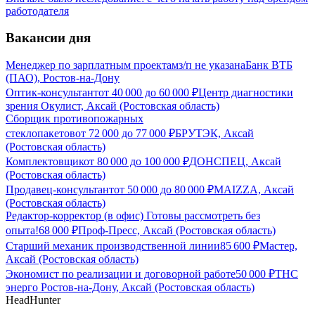
работодателя
Вакансии дня
Менеджер по зарплатным проектам
з/п не указана
Банк ВТБ
(ПАО), Ростов-на-Дону
Оптик-консультант
от
40 000
до
60 000
₽
Центр диагностики
зрения Окулист, Аксай (Ростовская область)
Сборщик противопожарных
стеклопакетов
от
72 000
до
77 000
₽
БРУТЭК, Аксай
(Ростовская область)
Комплектовщик
от
80 000
до
100 000
₽
ДОНСПЕЦ, Аксай
(Ростовская область)
Продавец-консультант
от
50 000
до
80 000
₽
MAIZZA, Аксай
(Ростовская область)
Редактор-корректор (в офис) Готовы рассмотреть без
опыта!
68 000
₽
Проф-Пресс, Аксай (Ростовская область)
Старший механик производственной линии
85 600
₽
Мастер,
Аксай (Ростовская область)
Экономист по реализации и договорной работе
50 000
₽
ТНС
энерго Ростов-на-Дону, Аксай (Ростовская область)
HeadHunter