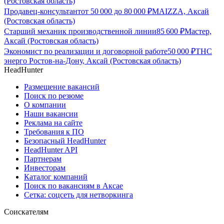
(Ростовская область)
Продавец-консультант
от
50 000
до
80 000
₽
MAIZZA, Аксай
(Ростовская область)
Старший механик производственной линии
85 600
₽
Мастер,
Аксай (Ростовская область)
Экономист по реализации и договорной работе
50 000
₽
ТНС
энерго Ростов-на-Дону, Аксай (Ростовская область)
HeadHunter
Размещение вакансий
Поиск по резюме
О компании
Наши вакансии
Реклама на сайте
Требования к ПО
Безопасный HeadHunter
HeadHunter API
Партнерам
Инвесторам
Каталог компаний
Поиск по вакансиям в Аксае
Сетка: соцсеть для нетворкинга
Соискателям