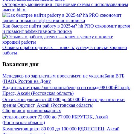
Осторожно, мошенники: три новые схемы с использованием
имени hh.ru
Как быстрее найти работу в 2025-м? hh PRO сэкономит время
и повысит эффективность поиска
Отзывы о работодателях — ключ к успеху в поиске хорошей
работы
Вакансии дня
Менеджер по зарплатным проектам
з/п не указана
Банк ВТБ
(ПАО), Ростов-на-Дону
Водитель ричтрака/электроштабелера на складе
98 000
₽
Проф-
Пресс, Аксай (Ростовская область)
Оптик-консультант
от
40 000
до
60 000
₽
Центр диагностики
зрения Окулист, Аксай (Ростовская область)
Сборщик противопожарных
стеклопакетов
от
72 000
до
77 000
₽
БРУТЭК, Аксай
(Ростовская область)
Комплектовщик
от
80 000
до
100 000
₽
ДОНСПЕЦ, Аксай