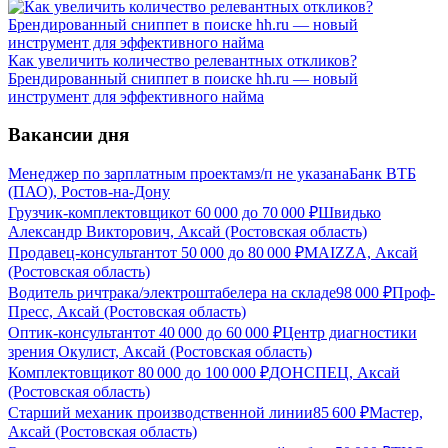
Как увеличить количество релевантных откликов?
Брендированный сниппет в поиске hh.ru — новый
инструмент для эффективного найма
Вакансии дня
Менеджер по зарплатным проектам
з/п не указана
Банк ВТБ
(ПАО), Ростов-на-Дону
Грузчик-комплектовщик
от
60 000
до
70 000
₽
Швидько
Александр Викторович, Аксай (Ростовская область)
Продавец-консультант
от
50 000
до
80 000
₽
MAIZZA, Аксай
(Ростовская область)
Водитель ричтрака/электроштабелера на складе
98 000
₽
Проф-
Пресс, Аксай (Ростовская область)
Оптик-консультант
от
40 000
до
60 000
₽
Центр диагностики
зрения Окулист, Аксай (Ростовская область)
Комплектовщик
от
80 000
до
100 000
₽
ДОНСПЕЦ, Аксай
(Ростовская область)
Старший механик производственной линии
85 600
₽
Мастер,
Аксай (Ростовская область)