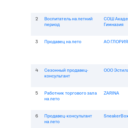
2
Воспитатель на летний
СОШ Акаде
период
Гимназия
3
Продавец на лето
АО ГЛОРИ
4
Сезонный продавец-
ООО Эстила
консультант
5
Работник торгового зала
ZARINA
на лето
6
Продавец-консультант
SneakerBo
на лето