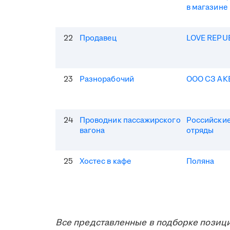
в магазине
22
Продавец
LOVE REPU
23
Разнорабочий
ООО СЗ АК
24
Проводник пассажирского
Российские
вагона
отряды
25
Хостес в кафе
Поляна
Все представленные в подборке позици