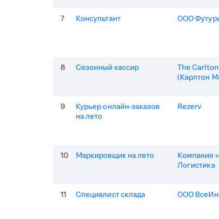
7
Консультант
ООО Футур
8
Сезонный кассир
The Carlto
(Карлтон М
9
Курьер онлайн-заказов
Rezerv
на лето
10
Маркировщик на лето
Компания «
Логистика
11
Специалист склада
ООО ВсеИн