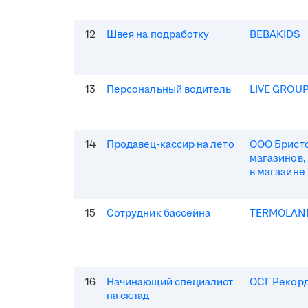
12
Швея на подработку
BEBAKIDS
13
Персональный водитель
LIVE GROU
14
Продавец-кассир на лето
ООО Бристо
магазинов,
в магазине
15
Сотрудник бассейна
TERMOLAN
16
Начинающий специалист
ОСГ Рекор
на склад