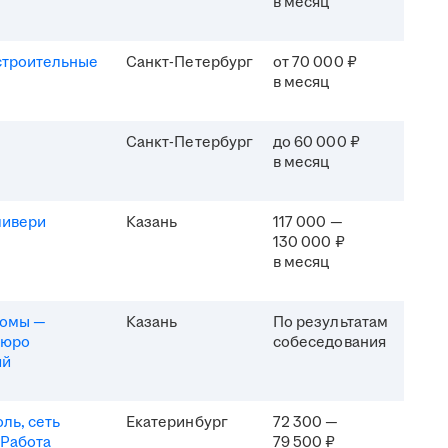
в месяц
строительные
Санкт-Петербург
от 70 000 ₽
в месяц
Санкт-Петербург
до 60 000 ₽
в месяц
ливери
Казань
117 000 —
130 000 ₽
в месяц
комы —
Казань
По результатам
бюро
собеседования
ий
ль, сеть
Екатеринбург
72 300 —
 Работа
79 500 ₽