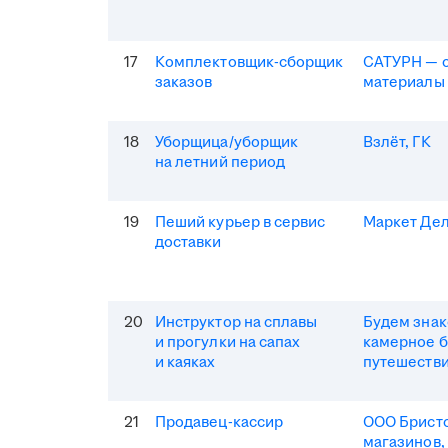
17
Комплектовщик-сборщик
САТУРН — 
заказов
материалы
18
Уборщица/уборщик
Взлёт, ГК
на летний период
19
Пеший курьер в сервис
Маркет Де
доставки
20
Инструктор на сплавы
Будем зна
и прогулки на сапах
камерное 
и каяках
путешеств
21
Продавец-кассир
ООО Бристо
магазинов,