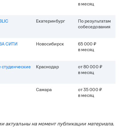
в месяц
BLIC
Екатеринбург
По результатам
собеседования
ВА СИТИ
Новосибирск
65 000 ₽
в месяц
 студенческие
Краснодар
от 80 000 ₽
в месяц
Самара
от 35 000 ₽
в месяц
и актуальны на момент публикации материала.