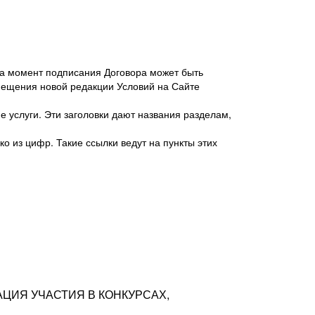
 на момент подписания Договора может быть
мещения новой редакции Условий на Сайте
 услуги. Эти заголовки дают названия разделам,
о из цифр. Такие ссылки ведут на пункты этих
антер», ИНН 7718620740, адрес: 125047,
одская территория Муниципальный округ
я улица, дом 48, помещ. 25
ых резюме с предложениями Соискателей
АЦИЯ УЧАСТИЯ В КОНКУРСАХ,
тра контактной информации Соискателя
тор сайтов: hh.ru, talantix.ru и других
 из Типов регистраций.
луг