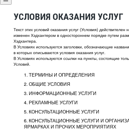
УСЛОВИЯ ОКАЗАНИЯ УСЛУГ
Текст этих условий оказания услуг (Условия) действителен
изменен Хэдхантером в одностороннем порядке путем раз
Хэдхантера.
В Условиях используются заголовки, обозначающие название
в которых описываются условия оказания услуг.
В Условиях используются ссылки на пункты, состоящие тольк
Условий.
1. ТЕРМИНЫ И ОПРЕДЕЛЕНИЯ
2. ОБЩИЕ УСЛОВИЯ
3. ИНФОРМАЦИОННЫЕ УСЛУГИ
1.1. Хэдхантер, или
Хэдхантер, ООО «Хэдх
4. РЕКЛАМНЫЕ УСЛУГИ
HeadHunter, или
г. Москва, внутригор
2.1. Типы и статусы регистрации
5. КОНСУЛЬТАЦИОННЫЕ УСЛУГИ
Исполнитель
Тверской,
2-я
Брестска
Типы регистрации
3.1. Предоставление доступа к базе данн
2.2. Активация услуг
6. КОНСУЛЬТАЦИОННЫЕ УСЛУГИ И ОРГАНИЗ
о трудоустройстве с возможностью просмо
Описание и активация
ЯРМАРКАХ И ПРОЧИХ МЕРОПРИЯТИЯХ
Хэдхантер — администра
2.1.1. Заказчику может быть присвоен один
4.0. Общие условия оказания рекламных ус