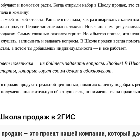
 обучают и помогают расти. Когда открыли набор в Школу продаж, это ст
пала в команду!
а моей точкой отсчета. Раньше я не знала, как разговаривать с клиентом:
 или продукт. Первое занятие далось тяжело. Новая информация усваивала
родажах. Самым сложным оказался скрипт. Но я быстро поняла, что нуж
т слушать, записывать и задавать вопросы. В Школе продаж всегда помога
астям, а потом ты добавляешь индивидуальности — и все работает.
овет новеньким — не бойтесь задавать вопросы. Любые! В Шко
перты, которые горят своим делом и вдохновляют.
 я продаю продукт с реальной ценностью, помогаю клиенту подобрать р
а получаешь положительную обратную связь, понимаешь: ты на правильн
 Школа продаж в 2ГИС
 продаж — это проект нашей компании, который д