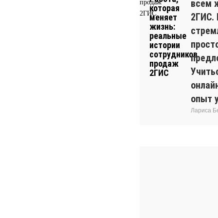
всем 
2ГИС.
стрем
прост
предл
Учитьс
онлай
опыт 
Лариса Б