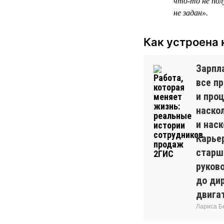
что-то не пол
не задан».
Как устроена 
Зарпла
все п
и проц
наско
и наск
Карье
старш
руков
до дир
двига
Лариса Б