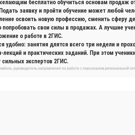
желающим бесплатно обучиться основам продаж о
 Подать заявку и пройти обучение может любой чел
ление освоить новую профессию, сменить сферу де
о попробовать свои силы в продажах. А лучшие уче
ожение о работе в 2ГИС.
я удобно: занятия длятся всего три недели и прох
н-лекций и практических заданий. При этом учени
у сильных экспертов 2ГИС.
ембель, руководитель направления по работе с персоналом региональной се