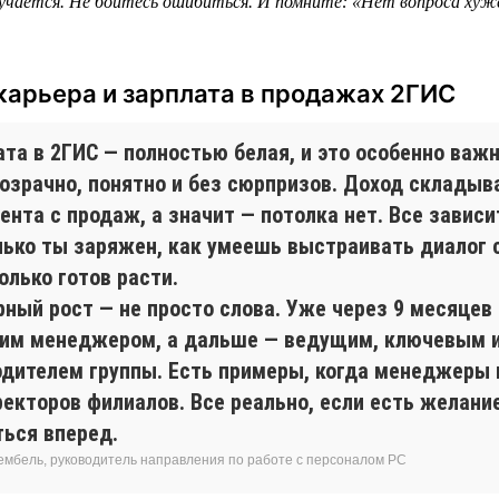
учается. Не бойтесь ошибиться. И помните: «Нет вопроса хуж
карьера и зарплата в продажах 2ГИС
та в 2ГИС — полностью белая, и это особенно важн
розрачно, понятно и без сюрпризов. Доход складыв
ента с продаж, а значит — потолка нет. Все зависит
лько ты заряжен, как умеешь выстраивать диалог 
олько готов расти.
рный рост — не просто слова. Уже через 9 месяцев
им менеджером, а дальше — ведущим, ключевым 
одителем группы. Есть примеры, когда менеджеры
екторов филиалов. Все реально, если есть желание
ться вперед.
ембель, руководитель направления по работе с персоналом РС