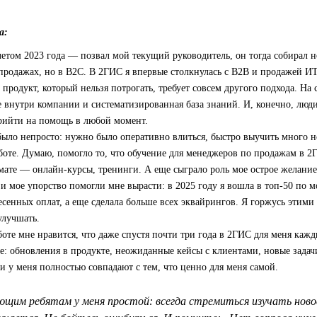
а:
етом 2023 года — позвал мой текущий руководитель, он тогда собирал н
 продажах, но в B2C. В 2ГИС я впервые столкнулась с B2B и продажей ИТ
продукт, который нельзя потрогать, требует совсем другого подхода. На 
 внутри компании и систематизированная база знаний. И, конечно, люди
прийти на помощь в любой момент.
было непросто: нужно было оперативно влиться, быстро выучить много 
боте. Думаю, помогло то, что обучение для менеджеров по продажам в 
ате — онлайн-курсы, тренинги. А еще сыграло роль мое острое желание 
 и мое упорство помогли мне вырасти: в 2025 году я вошла в топ‑50 по 
есенных оплат, а еще сделала больше всех эквайрингов. Я горжусь этими
улучшать.
боте мне нравится, что даже спустя почти три года в 2ГИС для меня кажд
е: обновления в продукте, неожиданные кейсы с клиентами, новые задач
 у меня полностью совпадают с тем, что ценно для меня самой.
щим ребятам у меня простой: всегда стремиться изучать новое 