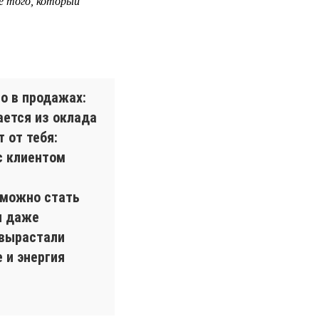
е того, который
о в продажах:
ается из оклада
 от тебя:
с клиентом
 можно стать
и даже
 вырастали
 и энергия