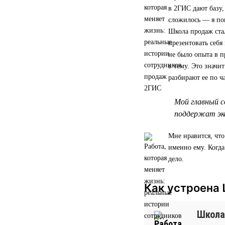
в 2ГИС дают базу,
сложилось — я по
Школа продаж стал
презентовать себя
не было опыта в п
в тему. Это значи
разбирают ее по ч
Мой главный с
поддержат экс
Мне нравится, что
именно ему. Когд
дело.
Как устроена
Школа