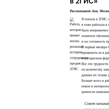
в 2ГИС»
Рассказывает Аня, Москв
Я попала в 2ГИС л
я тоже работала в
было непривычно: 
понятное обучение
и их готовность 
В первые месяцы 
применить ее в ра
и интересном форм
Все эти трудности
по количеству зан
дальше их только 
Больше всего в ра
новое и интересно
ценности компании
Совет начинаю