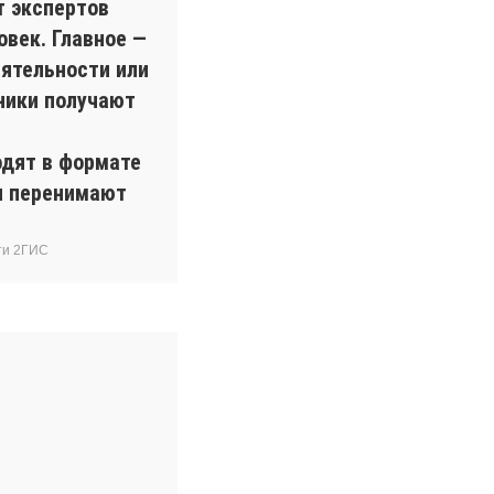
т экспертов
овек. Главное —
ятельности или
ники получают
одят в формате
ки перенимают
ти 2ГИС