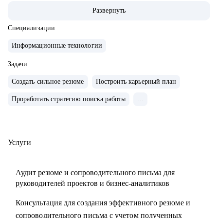
• За 2 года перешел от бизнес/системного-аналитика на
Развернуть
должность руководителя проектов.
• На позиции бизнес-аналитика оптимизировал 300+
Специализации
процессов крупнейших Российских холдингов.
Информационные технологии
• Руководил проектом автоматизации бизнеса на 3000
пользователей.
Задачи
• Провел 30+ карьерных консультаций.
Создать сильное резюме
Построить карьерный план
• Занимаюсь разнородными задачами по развитию ИИ
Проработать стратегию поиска работы
...
направления в Сбере.
С чем помогу:
• Выделяющееся резюме.
Услуги
• Структурированное сопроводительное письмо.
• Успешные переговоры с работодателями.
Аудит резюме и сопроводительного письма для
• Консультации при смене профиля деятельности.
руководителей проектов и бизнес-аналитиков
• Планирование карьерного трека.
Консультация для создания эффективного резюме и
• Помощь в выборе обучающих материалов.
сопроводительного письма с учетом полученных