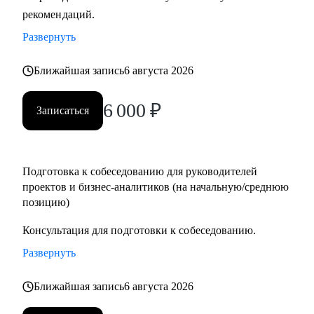
рекомендаций.
Кому могу помочь:
• Руководителям проектов.
Развернуть
• Бизнес/системным-аналитикам.
• Студентам и выпускникам для поиска стажировки в ИТ.
Ближайшая запись
6 августа 2026
• Специалистам из других сфер, которые хотят
6 000
₽
попробовать себя в новой специальности.
Записаться
• Новичкам, кто хочет начать работу в ИТ и не знает, с чего
начать.
Подготовка к собеседованию для руководителей
проектов и бизнес-аналитиков (на начальную/среднюю
позицию)
Консультация для подготовки к собеседованию.
Развернуть
Ближайшая запись
6 августа 2026