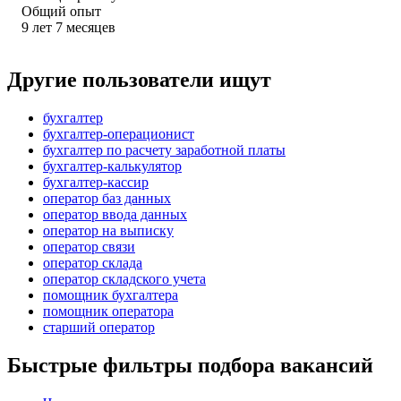
Общий опыт
9
лет
7
месяцев
Другие пользователи ищут
бухгалтер
бухгалтер-операционист
бухгалтер по расчету заработной платы
бухгалтер-калькулятор
бухгалтер-кассир
оператор баз данных
оператор ввода данных
оператор на выписку
оператор связи
оператор склада
оператор складского учета
помощник бухгалтера
помощник оператора
старший оператор
Быстрые фильтры подбора вакансий