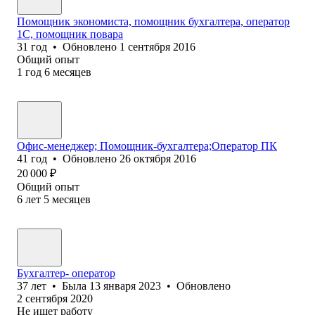
Помощник экономиста, помощник бухгалтера, оператор
1С, помощник повара
31
год
•
Обновлено
1 сентября 2016
Общий опыт
1
год
6
месяцев
Офис-менеджер; Помощник-бухгалтера;Оператор ПК
41
год
•
Обновлено
26 октября 2016
20 000
₽
Общий опыт
6
лет
5
месяцев
Бухгалтер- оператор
37
лет
•
Была
13 января 2023
•
Обновлено
2 сентября 2020
Не ищет работу