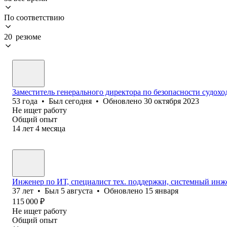
По соответствию
20 резюме
Заместитель генерального директора по безопасности судохо
53
года
•
Был
сегодня
•
Обновлено
30 октября 2023
Не ищет работу
Общий опыт
14
лет
4
месяца
Инженер по ИТ, специалист тех. поддержки, системный инж
37
лет
•
Был
5 августа
•
Обновлено
15 января
115 000
₽
Не ищет работу
Общий опыт