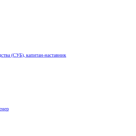
дства (СУБ), капитан-наставник
енер