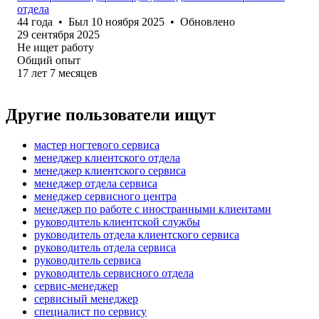
отдела
44
года
•
Был
10 ноября 2025
•
Обновлено
29 сентября 2025
Не ищет работу
Общий опыт
17
лет
7
месяцев
Другие пользователи ищут
мастер ногтевого сервиса
менеджер клиентского отдела
менеджер клиентского сервиса
менеджер отдела сервиса
менеджер сервисного центра
менеджер по работе с иностранными клиентами
руководитель клиентской службы
руководитель отдела клиентского сервиса
руководитель отдела сервиса
руководитель сервиса
руководитель сервисного отдела
сервис-менеджер
сервисный менеджер
специалист по сервису