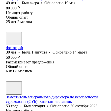
49
лет
•
Был
вчера
•
Обновлено
19 мая
80 000
₽
Не ищет работу
Общий опыт
25
лет
2
месяца
Фотограф
30
лет
•
Была
1 августа
•
Обновлено
14 марта
50 000
₽
Рассматривает предложения
Общий опыт
6
лет
8
месяцев
Заместитель генерального директора по безопасности
судоходства (СУБ), капитан-наставник
53
года
•
Был
сегодня
•
Обновлено
30 октября 2023
Не ищет работу