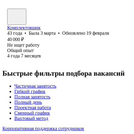
Комплектовщик
43
года
•
Была
3 марта
•
Обновлено
19 февраля
40 000
₽
Не ищет работу
Общий опыт
4
года
7
месяцев
Быстрые фильтры подбора вакансий
Частичная занятость
Гибкий график
Полная занятость
Полный день
Проектная работа
Сменный график
Вахтовый метод
Корпоративная поддержка сотрудников