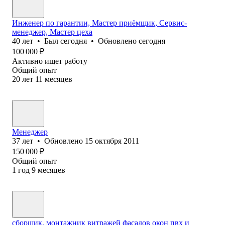
Инженер по гарантии, Мастер приёмщик, Сервис-
менеджер, Мастер цеха
40
лет
•
Был
сегодня
•
Обновлено
сегодня
100 000
₽
Активно ищет работу
Общий опыт
20
лет
11
месяцев
Менеджер
37
лет
•
Обновлено
15 октября 2011
150 000
₽
Общий опыт
1
год
9
месяцев
сборщик, монтажник витражей фасадов окон пвх и