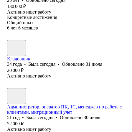
25
лет
•
Обновлено
сегодня
130 000
₽
Активно ищет работу
Конкретные достижения
Общий опыт
6
лет
6
месяцев
Кладовщик
34
года
•
Была
сегодня
•
Обновлено
31 июля
20 000
₽
Активно ищет работу
Администратор, оператор ПК, 1С, менеджер по работе с
клиентами, миграционный учет
51
год
•
Была
сегодня
•
Обновлено
30 июля
52 000
₽
Активно ищет работу