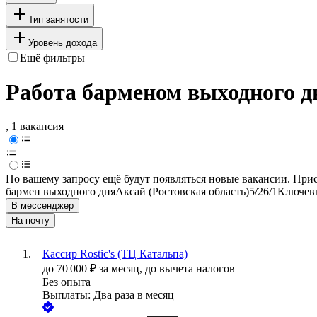
Тип занятости
Уровень дохода
Ещё фильтры
Работа барменом выходного д
, 1 вакансия
По вашему запросу ещё будут появляться новые вакансии. При
бармен выходного дня
Аксай (Ростовская область)
5/2
6/1
Ключевы
В мессенджер
На почту
Кассир Rostic's (ТЦ Катальпа)
до
70 000
₽
за месяц,
до вычета налогов
Без опыта
Выплаты: Два раза в месяц