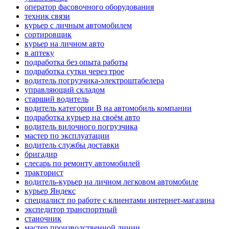
оператор фасовочного оборудования
техник связи
курьер с личным автомобилем
сортировщик
курьер на личном авто
в аптеку
подработка без опыта работы
подработка сутки через трое
водитель погрузчика-электроштабелера
управляющий складом
старший водитель
водитель категории B на автомобиль компании
подработка курьер на своём авто
водитель вилочного погрузчика
мастер по эксплуатации
водитель службы доставки
бригадир
слесарь по ремонту автомобилей
тракторист
водитель-курьер на личном легковом автомобиле
курьер Яндекс
специалист по работе с клиентами интернет-магазина
экспедитор транспортный
станочник
мастер производственной линии