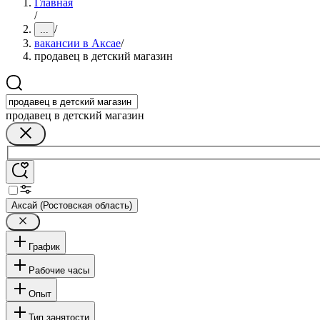
Главная
/
/
...
вакансии в Аксае
/
продавец в детский магазин
продавец в детский магазин
Аксай (Ростовская область)
График
Рабочие часы
Опыт
Тип занятости