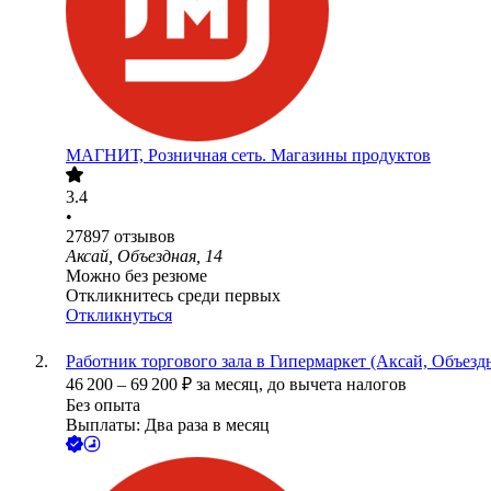
МАГНИТ, Розничная сеть. Магазины продуктов
3.4
•
27897
отзывов
Аксай, Объездная, 14
Можно без резюме
Откликнитесь среди первых
Откликнуться
Работник торгового зала в Гипермаркет (Аксай, Объездн
46 200
–
69 200
₽
за месяц,
до вычета налогов
Без опыта
Выплаты: Два раза в месяц