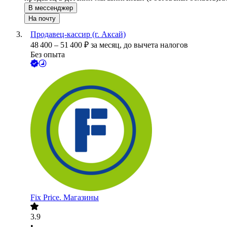
В мессенджер
На почту
Продавец-кассир (г. Аксай)
48 400
–
51 400
₽
за месяц,
до вычета налогов
Без опыта
Fix Price. Магазины
3.9
•