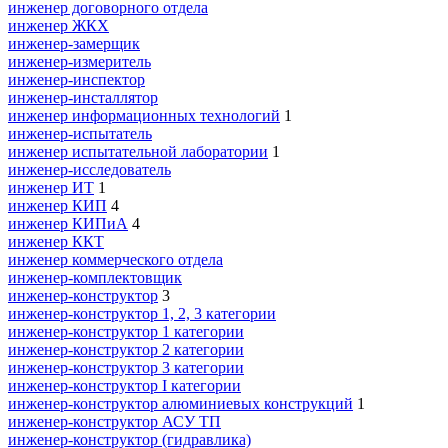
инженер договорного отдела
инженер ЖКХ
инженер-замерщик
инженер-измеритель
инженер-инспектор
инженер-инсталлятор
инженер информационных технологий
1
инженер-испытатель
инженер испытательной лаборатории
1
инженер-исследователь
инженер ИТ
1
инженер КИП
4
инженер КИПиА
4
инженер ККТ
инженер коммерческого отдела
инженер-комплектовщик
инженер-конструктор
3
инженер-конструктор 1, 2, 3 категории
инженер-конструктор 1 категории
инженер-конструктор 2 категории
инженер-конструктор 3 категории
инженер-конструктор I категории
инженер-конструктор алюминиевых конструкций
1
инженер-конструктор АСУ ТП
инженер-конструктор (гидравлика)