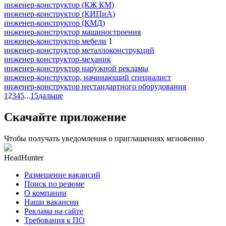
инженер-конструктор (КЖ КМ)
инженер-конструктор (КИПиА)
инженер-конструктор (КМД)
инженер-конструктор машиностроения
инженер-конструктор мебели
1
инженер-конструктор металлоконструкций
инженер конструктор-механик
инженер-конструктор наружной рекламы
инженер-конструктор, начинающий специалист
инженер-конструктор нестандартного оборудования
1
2
3
4
5
...
15
дальше
Скачайте приложение
Чтобы получать уведомления о приглашениях мгновенно
HeadHunter
Размещение вакансий
Поиск по резюме
О компании
Наши вакансии
Реклама на сайте
Требования к ПО