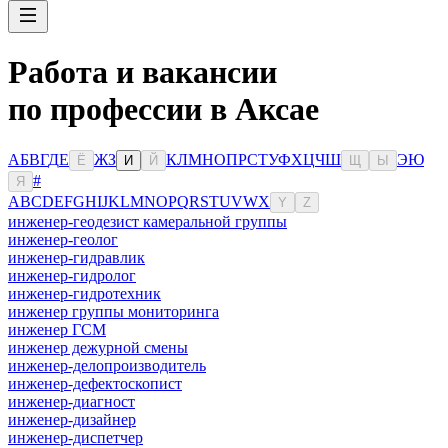
Работа и вакансии
по профессии в Аксае
А
Б
В
Г
Д
Е
Ж
З
К
Л
М
Н
О
П
Р
С
Т
У
Ф
Х
Ц
Ч
Ш
Э
Ю
Ё
И
Й
Щ
Ы
#
Я
A
B
C
D
E
F
G
H
I
J
K
L
M
N
O
P
Q
R
S
T
U
V
W
X
Y
Z
инженер-геодезист камеральной группы
инженер-геолог
инженер-гидравлик
инженер-гидролог
инженер-гидротехник
инженер группы мониторинга
инженер ГСМ
инженер дежурной смены
инженер-делопроизводитель
инженер-дефектоскопист
инженер-диагност
инженер-дизайнер
инженер-диспетчер