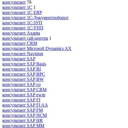
консультант
78
консультант 1С
1
консультант 1С ERP
консультант 1С:Документооборот
консультант 1С:ЗУП
консультант 1С:УПП
консультант Axapta
консультант call-центра
1
консультант CRM
консультант Microsoft Dynamics AX
консультант Navision
консультант SAP
консультант SAP Basis
консультант SAP BI
консультант SAP BPC
консультант SAP BW
консультант SAP co
консультант SAP CRM
консультант SAP ewm
консультант SAP FI
консультант SAP FI AA
консультант SAP FM
консультант SAP HCM
консультант SAP HR
консультант SAP MM