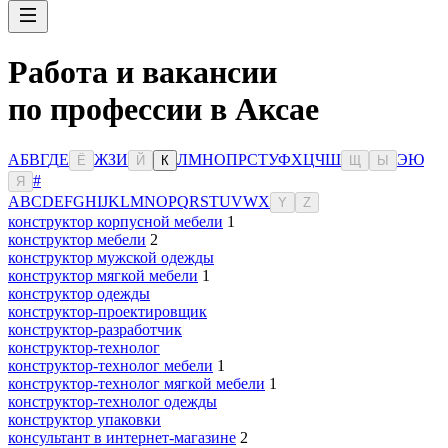
Работа и вакансии
по профессии в Аксае
А
Б
В
Г
Д
Е
Ж
З
И
Л
М
Н
О
П
Р
С
Т
У
Ф
Х
Ц
Ч
Ш
Э
Ю
Ё
Й
К
Щ
Ы
#
Я
A
B
C
D
E
F
G
H
I
J
K
L
M
N
O
P
Q
R
S
T
U
V
W
X
Y
Z
конструктор корпусной мебели
1
конструктор мебели
2
конструктор мужской одежды
конструктор мягкой мебели
1
конструктор одежды
конструктор-проектировщик
конструктор-разработчик
конструктор-технолог
конструктор-технолог мебели
1
конструктор-технолог мягкой мебели
1
конструктор-технолог одежды
конструктор упаковки
консультaнт в интернет-мaгазине
2