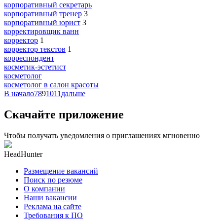
корпоративный секретарь
корпоративный тренер
3
корпоративный юрист
3
корректировщик ванн
корректор
1
корректор текстов
1
корреспондент
косметик-эстетист
косметолог
косметолог в салон красоты
В начало
7
8
9
10
11
дальше
Скачайте приложение
Чтобы получать уведомления о приглашениях мгновенно
HeadHunter
Размещение вакансий
Поиск по резюме
О компании
Наши вакансии
Реклама на сайте
Требования к ПО