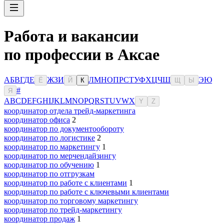
Работа и вакансии
по профессии в Аксае
А
Б
В
Г
Д
Е
Ж
З
И
Л
М
Н
О
П
Р
С
Т
У
Ф
Х
Ц
Ч
Ш
Э
Ю
Ё
Й
К
Щ
Ы
#
Я
A
B
C
D
E
F
G
H
I
J
K
L
M
N
O
P
Q
R
S
T
U
V
W
X
Y
Z
координатор отдела трейд-маркетинга
координатор офиса
2
координатор по документообороту
координатор по логистике
2
координатор по маркетингу
1
координатор по мерчендайзингу
координатор по обучению
1
координатор по отгрузкам
координатор по работе с клиентами
1
координатор по работе с ключевыми клиентами
координатор по торговому маркетингу
координатор по трейд-маркетингу
координатор продаж
1