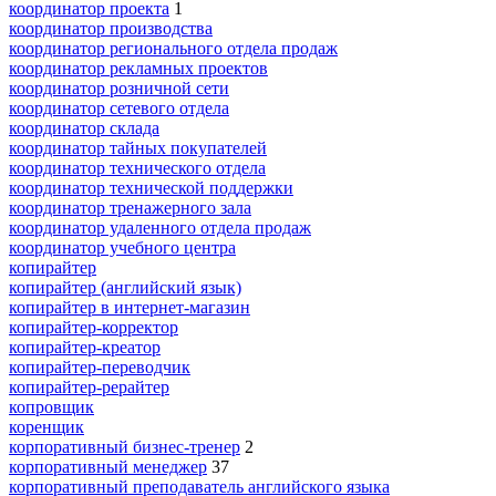
координатор проекта
1
координатор производства
координатор регионального отдела продаж
координатор рекламных проектов
координатор розничной сети
координатор сетевого отдела
координатор склада
координатор тайных покупателей
координатор технического отдела
координатор технической поддержки
координатор тренажерного зала
координатор удаленного отдела продаж
координатор учебного центра
копирайтер
копирайтер (английский язык)
копирайтер в интернет-магазин
копирайтер-корректор
копирайтер-креатор
копирайтер-переводчик
копирайтер-рерайтер
копровщик
коренщик
корпоративный бизнес-тренер
2
корпоративный менеджер
37
корпоративный преподаватель английского языка