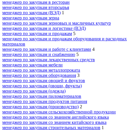
менеджер по закупкам в ресторан
менеджер по закупкам вторсырья
менеджер по закупкам (ВЭД)
1
менеджер по закупкам зерна
менеджер по закупкам зерновых и масличных культур
менеджер по закупкам и логистике (ВЭД)
менеджер по закупкам и продажам
5
менеджер по закупкам и продажам оборудования и расходных
материалов
менеджер по закупкам и работе с клиентами
4
менеджер по закупкам и снабжению
5
менеджер по закупкам лекарственных средств
менеджер по закупкам мебели
менеджер по закупкам металлопроката
менеджер по закупкам оборудования
3
менеджер по закупкам овощей и фруктов
менеджер по закупкам (овощи, фрукты)
менеджер по закупкам (одежда)
менеджер по закупкам пиломатериалов
менеджер по закупкам продуктов питания
менеджер по закупкам (производство)
2
менеджер по закупкам сельскохозяйственной продукции
менеджер по закупкам со знанием английского языка
менеджер по закупкам со знанием китайского языка
менеджер по закупкам строительных материалов
1