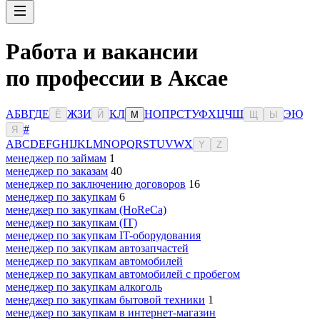
Работа и вакансии
по профессии в Аксае
А
Б
В
Г
Д
Е
Ж
З
И
К
Л
Н
О
П
Р
С
Т
У
Ф
Х
Ц
Ч
Ш
Э
Ю
Ё
Й
М
Щ
Ы
#
Я
A
B
C
D
E
F
G
H
I
J
K
L
M
N
O
P
Q
R
S
T
U
V
W
X
Y
Z
менеджер по займам
1
менеджер по заказам
40
менеджер по заключению договоров
16
менеджер по закупкам
6
менеджер по закупкам (HoReCa)
менеджер по закупкам (IT)
менеджер по закупкам IT-оборудования
менеджер по закупкам автозапчастей
менеджер по закупкам автомобилей
менеджер по закупкам автомобилей с пробегом
менеджер по закупкам алкоголь
менеджер по закупкам бытовой техники
1
менеджер по закупкам в интернет-магазин