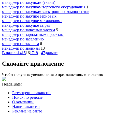
менеджер по закупкам (ткани)
менеджер по закупкам торгового оборудования
1
менеджер по закупкам электронных компонентов
менеджер по закупке зерновых
менеджер по закупке металлолома
менеджер по закупке сырья
менеджер по запасным частям
5
менеджер по зарплатным проектам
менеджер по заселению
менеджер по заявкам
6
менеджер по звонкам
13
В начало
14
15
16
17
18
...
47
дальше
Скачайте приложение
Чтобы получать уведомления о приглашениях мгновенно
HeadHunter
Размещение вакансий
Поиск по резюме
О компании
Наши вакансии
Реклама на сайте