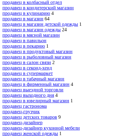
продавец в колбасный отдел
продавец в кондитерский магазин
продавец в кулинарию
4
продавец в магазин
64
продавец в магазин детской одежды
1
продавец в магазин одежды
24
продавец в мясной магазин
продавец в павильон
продавец в пекарню
1
продавец в продуктовый магазин
продавец в рыболовный магазин
продавец в салон связи
2
продавец в секонд-хенд
продавец в супермаркет
продавец в табачный магазин
продавец в фирменный магазин
4
продавец выездной торговли
продавец выходного дня
4
продавец в ювелирный магазин
1
продавец гастронома
продавец-грузчик
продавец детских товаров
9
продавец-дизайнер
продавец-дизайнер кухонной мебели
продавец женской одежды
1