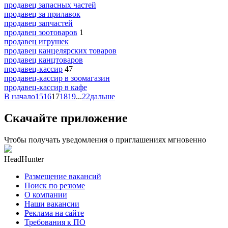
продавец запасных частей
продавец за прилавок
продавец запчастей
продавец зоотоваров
1
продавец игрушек
продавец канцелярских товаров
продавец канцтоваров
продавец-кассир
47
продавец-кассир в зоомагазин
продавец-кассир в кафе
В начало
15
16
17
18
19
...
22
дальше
Скачайте приложение
Чтобы получать уведомления о приглашениях мгновенно
HeadHunter
Размещение вакансий
Поиск по резюме
О компании
Наши вакансии
Реклама на сайте
Требования к ПО