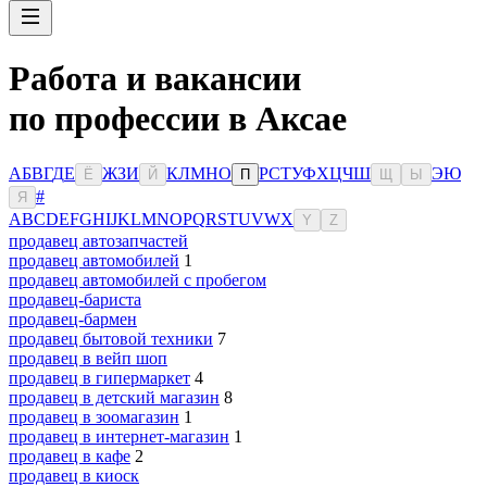
Работа и вакансии
по профессии в Аксае
А
Б
В
Г
Д
Е
Ж
З
И
К
Л
М
Н
О
Р
С
Т
У
Ф
Х
Ц
Ч
Ш
Э
Ю
Ё
Й
П
Щ
Ы
#
Я
A
B
C
D
E
F
G
H
I
J
K
L
M
N
O
P
Q
R
S
T
U
V
W
X
Y
Z
продавец автозапчастей
продавец автомобилей
1
продавец автомобилей с пробегом
продавец-бариста
продавец-бармен
продавец бытовой техники
7
продавец в вейп шоп
продавец в гипермаркет
4
продавец в детский магазин
8
продавец в зоомагазин
1
продавец в интернет-магазин
1
продавец в кафе
2
продавец в киоск