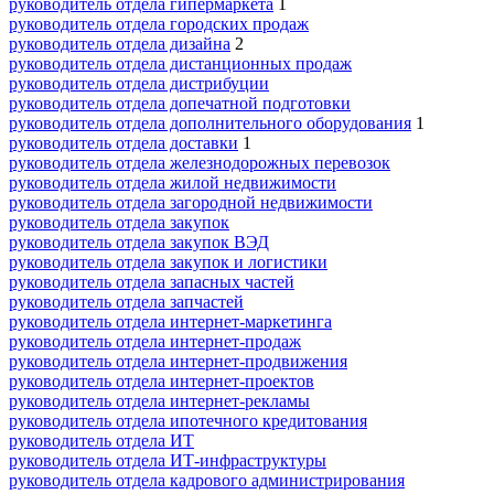
руководитель отдела гипермаркета
1
руководитель отдела городских продаж
руководитель отдела дизайна
2
руководитель отдела дистанционных продаж
руководитель отдела дистрибуции
руководитель отдела допечатной подготовки
руководитель отдела дополнительного оборудования
1
руководитель отдела доставки
1
руководитель отдела железнодорожных перевозок
руководитель отдела жилой недвижимости
руководитель отдела загородной недвижимости
руководитель отдела закупок
руководитель отдела закупок ВЭД
руководитель отдела закупок и логистики
руководитель отдела запасных частей
руководитель отдела запчастей
руководитель отдела интернет-маркетинга
руководитель отдела интернет-продаж
руководитель отдела интернет-продвижения
руководитель отдела интернет-проектов
руководитель отдела интернет-рекламы
руководитель отдела ипотечного кредитования
руководитель отдела ИТ
руководитель отдела ИТ-инфраструктуры
руководитель отдела кадрового администрирования