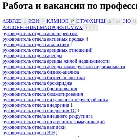
Работа и вакансии по професс
А
Б
В
Г
Д
Е
Ж
З
И
К
Л
М
Н
О
П
С
Т
У
Ф
Х
Ц
Ч
Ш
Э
Ю
Ё
Й
Р
Щ
Ы
Я
A
B
C
D
E
F
G
H
I
J
K
L
M
N
O
P
Q
R
S
T
U
V
W
X
Y
Z
руководитель отдела авиаперевозок
руководитель отдела активных продаж
4
руководитель отдела аналитики
1
руководитель отдела арендных отношений
руководитель отдела аренды
руководитель отдела аренды жилой недвижимости
руководитель отдела аренды коммерческой недвижимости
руководитель отдела бизнес-анализа
руководитель отдела бизнес-аналитики
руководитель отдела брокериджа
руководитель отдела бронирования
руководитель отдела бюджетирования
руководитель отдела визуального мерчендайзинга
руководитель отдела внедрения
1
руководитель отдела внедрения 1С
1
руководитель отдела внешнего рекрутинга
руководитель отдела внутренних коммуникаций
руководитель отдела выписки
руководитель отдела ВЭД