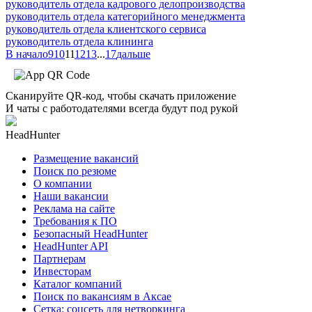
руководитель отдела кадрового делопроизводства
руководитель отдела категорийного менеджмента
руководитель отдела клиентского сервиса
руководитель отдела клининга
В начало
9
10
11
12
13
...
17
дальше
Сканируйте QR-код, чтобы скачать приложение
И чаты с работодателями всегда будут под рукой
HeadHunter
Размещение вакансий
Поиск по резюме
О компании
Наши вакансии
Реклама на сайте
Требования к ПО
Безопасный HeadHunter
HeadHunter API
Партнерам
Инвесторам
Каталог компаний
Поиск по вакансиям в Аксае
Сетка: соцсеть для нетворкинга