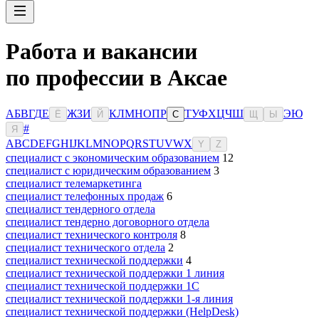
Работа и вакансии
по профессии в Аксае
А
Б
В
Г
Д
Е
Ж
З
И
К
Л
М
Н
О
П
Р
Т
У
Ф
Х
Ц
Ч
Ш
Э
Ю
Ё
Й
С
Щ
Ы
#
Я
A
B
C
D
E
F
G
H
I
J
K
L
M
N
O
P
Q
R
S
T
U
V
W
X
Y
Z
специалист с экономическим образованием
12
специалист с юридическим образованием
3
специалист телемаркетинга
специалист телефонных продаж
6
специалист тендерного отдела
специалист тендерно договорного отдела
специалист технического контроля
8
специалист технического отдела
2
специалист технической поддержки
4
специалист технической поддержки 1 линия
специалист технической поддержки 1С
специалист технической поддержки 1-я линия
специалист технической поддержки (HelpDesk)