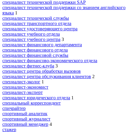
специалист технической поддержки SAP
специалист технической поддержки со знанием английского
языка
1
специалист технической службы
специалист транспортного отдела
специалист удостоверяющего центра
специалист учебного отдела
специалист учебного центра
3
специалист финансового департамента
специалист финансового отдела
специалист финансовой службы
специалист финансово-экономического отдела
специалист фитнес-клуба
3
специалист центра обработки вызовов
специалист центра обслуживания клиентов
2
специалист-эколог
1
специалист-экономист
специалист-эксперт
специалист юридического отдела
1
специальный корреспондент
спичрайтер
спортивный аналитик
спортивный журналист
спортивный менеджер
4
стажер