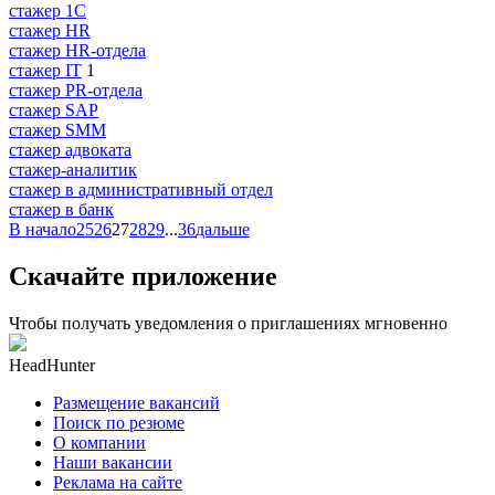
стажер 1С
стажер HR
стажер HR-отдела
стажер IT
1
стажер PR-отдела
стажер SAP
стажер SMM
стажер адвоката
стажер-аналитик
стажер в административный отдел
стажер в банк
В начало
25
26
27
28
29
...
36
дальше
Скачайте приложение
Чтобы получать уведомления о приглашениях мгновенно
HeadHunter
Размещение вакансий
Поиск по резюме
О компании
Наши вакансии
Реклама на сайте