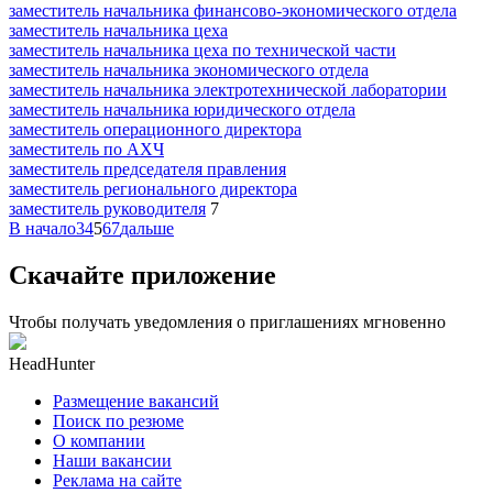
заместитель начальника финансово-экономического отдела
заместитель начальника цеха
заместитель начальника цеха по технической части
заместитель начальника экономического отдела
заместитель начальника электротехнической лаборатории
заместитель начальника юридического отдела
заместитель операционного директора
заместитель по АХЧ
заместитель председателя правления
заместитель регионального директора
заместитель руководителя
7
В начало
3
4
5
6
7
дальше
Скачайте приложение
Чтобы получать уведомления о приглашениях мгновенно
HeadHunter
Размещение вакансий
Поиск по резюме
О компании
Наши вакансии
Реклама на сайте