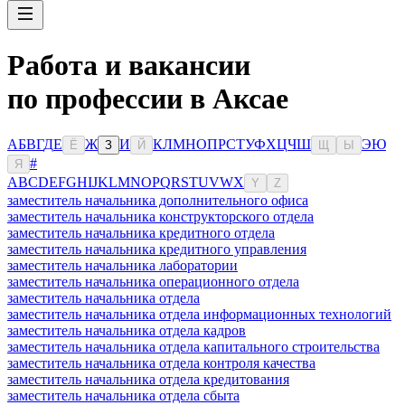
Работа и вакансии
по профессии в Аксае
А
Б
В
Г
Д
Е
Ж
И
К
Л
М
Н
О
П
Р
С
Т
У
Ф
Х
Ц
Ч
Ш
Э
Ю
Ё
З
Й
Щ
Ы
#
Я
A
B
C
D
E
F
G
H
I
J
K
L
M
N
O
P
Q
R
S
T
U
V
W
X
Y
Z
заместитель начальника дополнительного офиса
заместитель начальника конструкторского отдела
заместитель начальника кредитного отдела
заместитель начальника кредитного управления
заместитель начальника лаборатории
заместитель начальника операционного отдела
заместитель начальника отдела
заместитель начальника отдела информационных технологий
заместитель начальника отдела кадров
заместитель начальника отдела капитального строительства
заместитель начальника отдела контроля качества
заместитель начальника отдела кредитования
заместитель начальника отдела сбыта