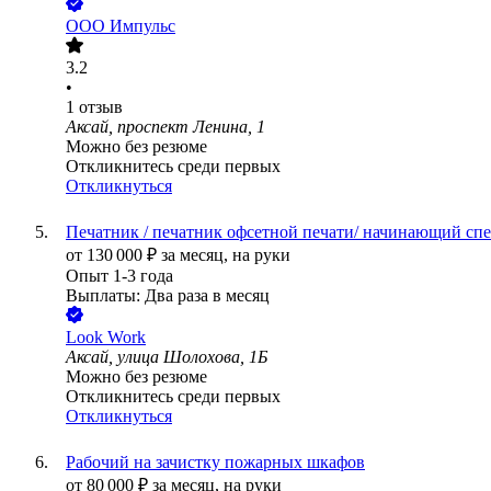
ООО
Импульс
3.2
•
1
отзыв
Аксай, проспект Ленина, 1
Можно без резюме
Откликнитесь среди первых
Откликнуться
Печатник / печатник офсетной печати/ начинающий сп
от
130 000
₽
за месяц,
на руки
Опыт 1-3 года
Выплаты: Два раза в месяц
Look Work
Аксай, улица Шолохова, 1Б
Можно без резюме
Откликнитесь среди первых
Откликнуться
Рабочий на зачистку пожарных шкафов
от
80 000
₽
за месяц,
на руки