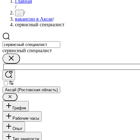
Главная
/
/
...
вакансии в Аксае
/
сервисный специалист
сервисный специалист
Аксай (Ростовская область)
График
Рабочие часы
Опыт
Тип занятости