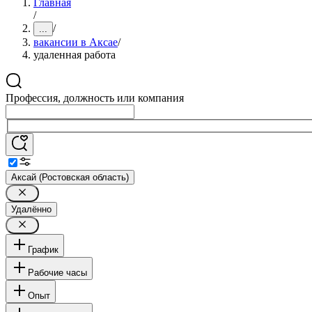
Главная
/
/
...
вакансии в Аксае
/
удаленная работа
Профессия, должность или компания
Аксай (Ростовская область)
Удалённо
График
Рабочие часы
Опыт